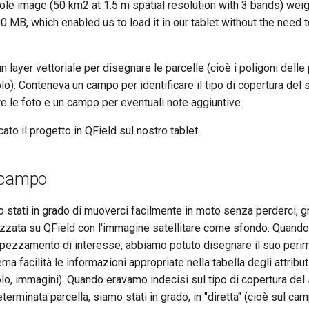
ole image (50 km2 at 1.5 m spatial resolution with 3 bands) wei
 MB, which enabled us to load it in our tablet without the need 
 layer vettoriale per disegnare le parcelle (cioè i poligoni delle 
lo). Conteneva un campo per identificare il tipo di copertura del s
e le foto e un campo per eventuali note aggiuntive.
ato il progetto in QField sul nostro tablet.
 campo
o stati in grado di muoverci facilmente in moto senza perderci, gr
izzata su QField con l'immagine satellitare come sfondo. Quando
appezzamento di interesse, abbiamo potuto disegnare il suo perim
ma facilità le informazioni appropriate nella tabella degli attributi
lo, immagini). Quando eravamo indecisi sul tipo di copertura del
eterminata parcella, siamo stati in grado, in "diretta" (cioè sul ca