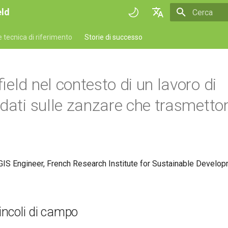
eld
Inizializza l
English
tecnica di riferimento
Storie di successo
Deutsch
Français
ield nel contesto di un lavoro di
Italiano
 dati sulle zanzare che trasmetto
日本語
Portuguese
Español
 GIS Engineer, French Research Institute for Sustainable Develop
简体中文
Finnish
Romanian
vincoli di campo