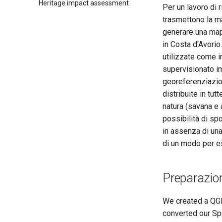
Heritage impact assessment
Per un lavoro di 
trasmettono la ma
generare una mapp
in Costa d'Avorio
utilizzate come i
supervisionato imp
georeferenziazion
distribuite in tu
natura (savana e a
possibilità di spo
in assenza di una
di un modo per e
Preparazion
We created a QGIS
converted our Sp