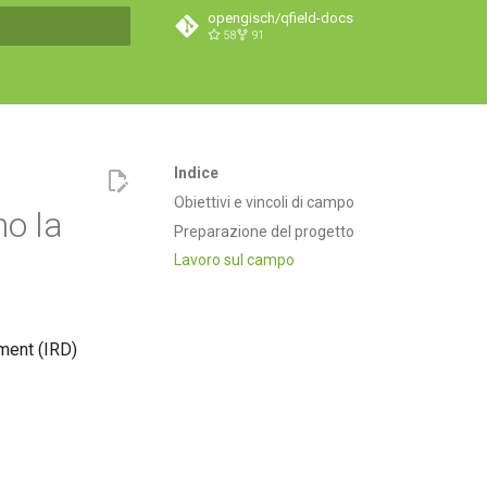
opengisch/qfield-docs
58
91
a ricerca
Indice
Obiettivi e vincoli di campo
no la
Preparazione del progetto
Lavoro sul campo
ment (IRD)