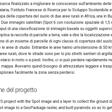
ricerca finalizzato a migliorare le conoscenze sull'ambiente dell
laria, l'Istituto Francese di Ricerca per lo Sviluppo Sostenibile 
a della copertura del suolo di due aree rurali in Africa, una in B
. Due immagini satellitari (Spot 6 con risoluzione spaziale di 1,5
nput di una classificazione di immagini basata su oggetti supervi
lica la raccolta di parcelle a terra, vale a dire la localizzazione 
e di un insieme di parcelle di ogni classe di copertura del suolo
tte le aree di studio. Entrambe le aree hanno un'estensione di 50 k
ree rurali, dove le strade sono per lo più stretti sentieri di argill
starsi in moto o a piedi. Inoltre, ci si può perdere rapidamente ne
 mappa. Avevamo quindi bisogno di attrezzature leggere e traspor
splorare facilmente la zona senza perdersi.
e del progetto
 project with the Spot image and a layer to collect the ground da
ot image to a GeoPackage raster, and built pyramids so as to get