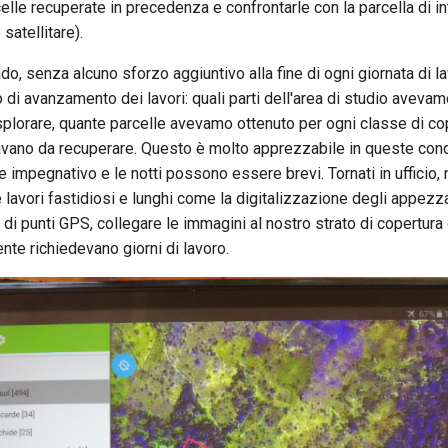
lle recuperate in precedenza e confrontarle con la parcella di i
satellitare).
ado, senza alcuno sforzo aggiuntivo alla fine di ogni giornata di 
o di avanzamento dei lavori: quali parti dell'area di studio avevam
plorare, quante parcelle avevamo ottenuto per ogni classe di co
vano da recuperare. Questo è molto apprezzabile in queste condiz
 impegnativo e le notti possono essere brevi. Tornati in ufficio
 lavori fastidiosi e lunghi come la digitalizzazione degli appez
r di punti GPS, collegare le immagini al nostro strato di copertura 
nte richiedevano giorni di lavoro.