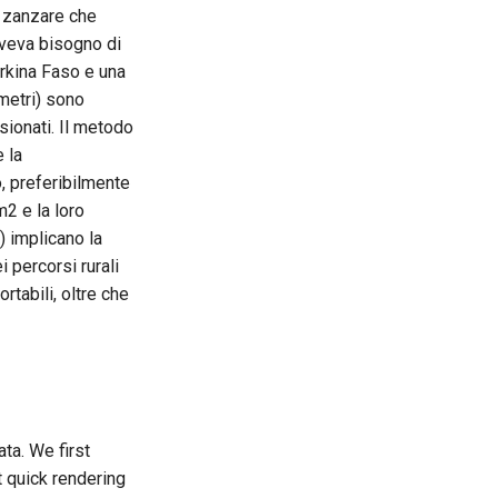
e zanzare che
aveva bisogno di
urkina Faso e una
 metri) sono
sionati. Il metodo
e la
, preferibilmente
m2 e la loro
a) implicano la
i percorsi rurali
tabili, oltre che
ta. We first
 quick rendering