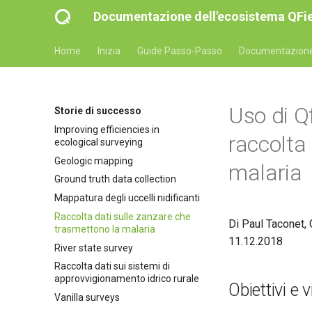
Documentazione dell'ecosistema QFi
Home
Inizia
Guide Passo-Passo
Documentazione 
Uso di Qf
Storie di successo
Improving efficiencies in
raccolta
ecological surveying
Geologic mapping
malaria
Ground truth data collection
Mappatura degli uccelli nidificanti
Raccolta dati sulle zanzare che
Di Paul Taconet,
trasmettono la malaria
11.12.2018
River state survey
Raccolta dati sui sistemi di
approvvigionamento idrico rurale
Obiettivi e 
Vanilla surveys