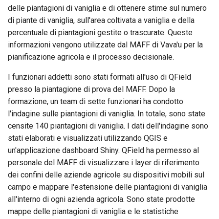
Attachment widget
Filtri temporali
l
delle piantagioni di vaniglia e di ottenere stime sul numero
FAQ
Specifiche tecniche
di piante di vaniglia, sull'area coltivata a vaniglia e della
a
Variables
percentuale di piantagioni gestite o trascurate. Queste
REST API
r
informazioni vengono utilizzate dal MAFF di Vava'u per la
Valori di default in tempo
pianificazione agricola e il processo decisionale.
i
reale
System documentation
I funzionari addetti sono stati formati all'uso di QField
c
Shared datasets
SDK e CLI ufficiali di
presso la piantagione di prova del MAFF. Dopo la
e
QFieldCloud
formazione, un team di sette funzionari ha condotto
Plugins
r
l'indagine sulle piantagioni di vaniglia. In totale, sono state
censite 140 piantagioni di vaniglia. I dati dell'indagine sono
c
Multilingual project support
stati elaborati e visualizzati utilizzando QGIS e
a
un'applicazione dashboard Shiny. QField ha permesso al
QR Codes
personale del MAFF di visualizzare i layer di riferimento
dei confini delle aziende agricole su dispositivi mobili sul
campo e mappare l'estensione delle piantagioni di vaniglia
all'interno di ogni azienda agricola. Sono state prodotte
mappe delle piantagioni di vaniglia e le statistiche