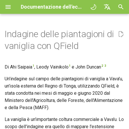
Documentazione dell'ecosistema QField
I
English
n
Deutsch
Indagine delle piantagioni di
Principles
General
QFieldCloud
Riconoscimenti
QFieldCloud
QField general settings
Create new project in QFiel
Interazione con la mappa
Digitize and edit
All about GPS, GNSS and
COGO Framework -
Procedura
QFieldCloud Django
i
Français
vaniglia con QField
NTRIP
Coordinate geometry
administration
z
Italiano
Esercitazioni
Project Setup
Self-Hosting QFieldCloud
QFieldSync
Selezione del progetto
Simple attribute form
Strumento di misurazione
Stampare un PDF
Progetti
configuration
Geofencing
3D Map view
i
日本語
1
1
2
3
Di Ahi Saipaia
, Leody Vainikolo
e John Duncan
Progetti d'esempio
QField Interface
Plugins
Barra di ricerca
Processing algorithms
Autenticazione
a
Portuguese
Relation Reference widget
Navigazione
XLSForm Converter
Un'indagine sul campo delle piantagioni di vaniglia a Vava'u,
Need help?
Data Collection
formati dati supportati
Stile della mappa
Permessi
l
Español
un'isola esterna del Regno di Tonga, utilizzando QField, è
Archivio
Tracciamento
Set di dati indipendenti
i
stata condotta nei mesi di maggio e giugno 2020 dal
简体中文
Support the QField project
Navigation and Positioning
EXIF data
Temi Mappa
Lavori
Ministero dell'Agricoltura, delle Foreste, dell'Alimentazione
z
Data Source and project pa
Routing externo
Sensori
Finnish
e della Pesca (MAFF).
Translation contribution
Advanced How To's
Expression variables
Map decorations
Segreti
z
Romanian
PostgreSQL databases
Autenticazione
La vaniglia è un'importante coltura commerciale a Vava'u. Lo
a
Licenza
Risoluzione dei problemi
Segnalibri
Architecture overview
scopo dell'indagine era quello di mappare l'estensione