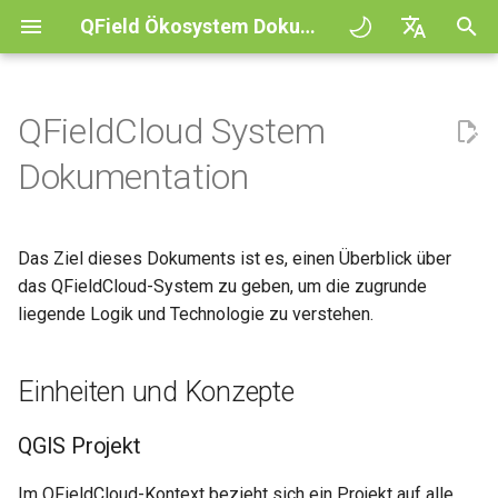
QField Ökosystem Dokumentation
S
English
u
Deutsch
QFieldCloud System
Prinzipien
General
Einheiten und Konzepte
QFieldCloud Django
Improving efficiencies in
QFieldCloud
QField general settings
Create new project in QFiel
Interagiere mit der Karte
Digitize and edit
All about GPS, GNSS and
COGO Framework -
c
Français
Dokumentation
administration
ecological surveying
NTRIP
Coordinate geometry
h
Italiano
Tutorials
Project Setup
QGIS Projekt
QFieldSync
Projektauswahl
Simple attribute form
Messwerkzeug
Als PDF-Datei drucken
Geologic mapping
configuration
Geofencing
3D Map view
e
日本語
Das Ziel dieses Dokuments ist es, einen Überblick über
Beispielprojekte
QField Interface
Layer Aktion
Suchleiste
Processing algorithms
w
Portuguese
Ground truth data collection
das QFieldCloud-System zu geben, um die zugrunde
Relation Reference widget
Navigation
XLSForm Converter
Need help?
Data Collection
liegende Logik und Technologie zu verstehen.
Cloud action configuration
Kartendesign
i
Español
Brutvogelkartierung
Speicher
Tracking
Unabhängige Datensätze
r
简体中文
Unterstütze das QField
Navigation and Positioning
Behaviour of QField
Kartenthema
Einheiten und Konzepte
d
Projekt
Data collection of malaria
Data Source and project pa
Externes Routing
Sensoren
Finnish
transmitting mosquitoes
Advanced How To's
Technical names for actions
Map decorations
i
Romanian
QGIS Projekt
Translation contribution
PostgreSQL databases
Authentifizierung
n
River state survey
Anwendungsfälle
Lesezeichen
Im QFieldCloud-Kontext bezieht sich ein Projekt auf alle