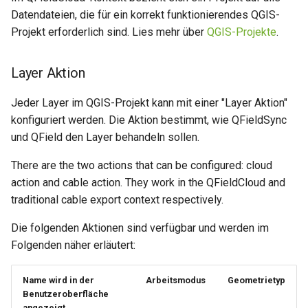
Lizenz
Attachment widget
Zeitfilter
i
Datendateien, die für ein korrekt funktionierendes QGIS-
Data collection of rural water
Offline-Bearbeitung im Feld,
Projekt erforderlich sind. Lies mehr über
QGIS-Projekte
.
t
supply systems
FAQ
QFieldCloud ist mit der
Variables
Datenbank verbunden
i
Vanilla surveys
Layer Aktion
Live-Standardwert
a
Offline-Bearbeitung im Feld,
Jeder Layer im QGIS-Projekt kann mit einer "Layer Aktion"
Heritage impact assessment
QFieldCloud ist nicht mit der
Shared datasets
l
konfiguriert werden. Die Aktion bestimmt, wie QFieldSync
Datenbank verbunden
i
und QField den Layer behandeln sollen.
Plugins
s
There are the two actions that can be configured: cloud
Multilingual project support
action and cable action. They work in the QFieldCloud and
i
traditional cable export context respectively.
QR Codes
e
Die folgenden Aktionen sind verfügbar und werden im
r
Folgenden näher erläutert:
t
Name wird in der
Arbeitsmodus
Geometrietyp
Benutzeroberfläche
angezeigt