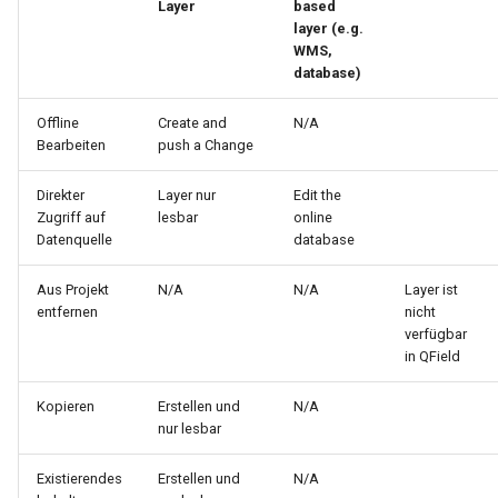
Layer
based
layer (e.g.
WMS,
database)
Offline
Create and
N/A
Bearbeiten
push a Change
Direkter
Layer nur
Edit the
Zugriff auf
lesbar
online
Datenquelle
database
Aus Projekt
N/A
N/A
Layer ist
entfernen
nicht
verfügbar
in QField
Kopieren
Erstellen und
N/A
nur lesbar
Existierendes
Erstellen und
N/A