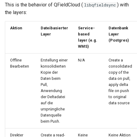
This is the behavior of QFieldCloud (
) with
libqfieldsync
the layers:
Aktion
Dateibasierter
Service-
Datenbank
Layer
based
Layer
layer (e.g.
(Postgres)
WMS)
Offline
Erstellung einer
N/A
Create a
Bearbeiten
konsolidierten
consolidated
Kopie der
copy of the
Daten beim
data on pull,
Pull,
apply delta
Anwendung
file on push
der Deltadatei
to original
auf die
data source
ursprüngliche
Datenquelle
beim Push.
Direkter
Create a read-
Keine
Keine Aktion