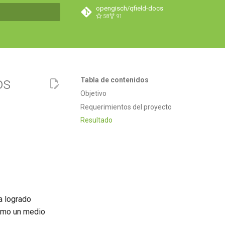
opengisch/qfield-docs
58
91
do búsqueda
os
Tabla de contenidos
Objetivo
Requerimientos del proyecto
Resultado
a logrado
como un medio