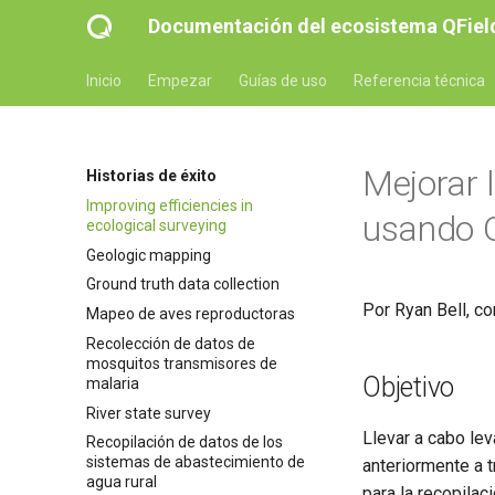
Documentación del ecosistema QFiel
Inicio
Empezar
Guías de uso
Referencia técnica
Mejorar 
Historias de éxito
Improving efficiencies in
usando 
ecological surveying
Geologic mapping
Ground truth data collection
Por Ryan Bell, c
Mapeo de aves reproductoras
Recolección de datos de
mosquitos transmisores de
Objetivo
malaria
River state survey
Llevar a cabo le
Recopilación de datos de los
sistemas de abastecimiento de
anteriormente a t
agua rural
para la recopila