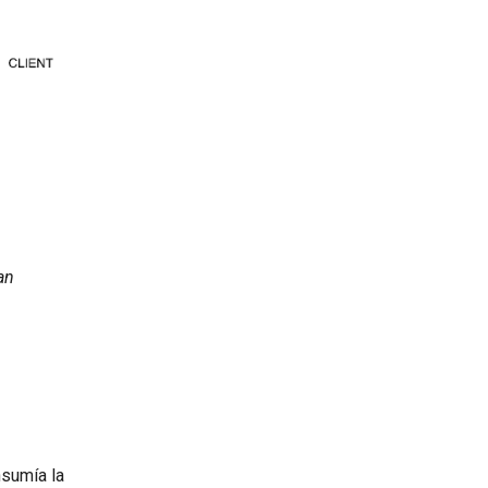
an
sumía la