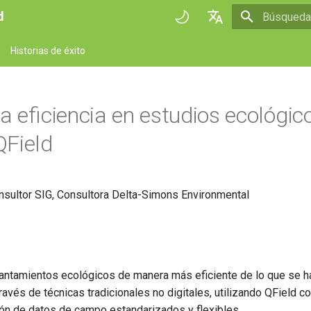
d
Inicializan
English
Historias de éxito
Deutsch
Français
la eficiencia en estudios ecológic
Italiano
QField
日本語
Portuguese
onsultor SIG, Consultora Delta-Simons Environmental
Español
简体中文
Finnish
Romanian
vantamientos ecológicos de manera más eficiente de lo que se h
ravés de técnicas tradicionales no digitales, utilizando QField 
ción de datos de campo estandarizados y flexibles.