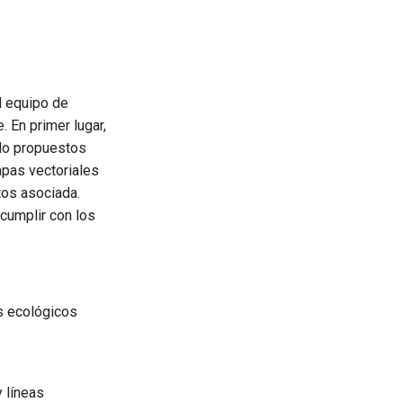
el equipo de
 En primer lugar,
lo propuestos
apas vectoriales
atos asociada.
cumplir con los
s ecológicos
 líneas