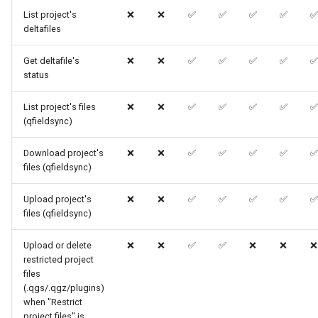
List project's
❌
❌
✅
✅
✅
✅
✅
deltafiles
Get deltafile's
❌
❌
✅
✅
✅
✅
✅
status
List project's files
❌
❌
✅
✅
✅
✅
✅
(qfieldsync)
Download project's
❌
❌
✅
✅
✅
✅
✅
files (qfieldsync)
Upload project's
❌
❌
✅
✅
✅
✅
✅
files (qfieldsync)
Upload or delete
❌
❌
✅
✅
❌
❌
❌
restricted project
files
(.qgs/.qgz/plugins)
when "Restrict
project files" is