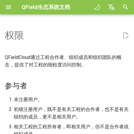
QField生态系统文档
正
English
在
Deutsch
权限
规范
General
参与者
QFieldCloud Django
Improving efficiencies in
QFieldCloud
QField general settings
Create new project in QFiel
与地图交互
Digitize and edit
All about GPS, GNSS and
COGO Framework -
初
Français
administration
ecological surveying
NTRIP
Coordinate geometry
始
Italiano
Tutorials
Project Setup
动作
QFieldSync
工程选择
Simple attribute form
测量工具
输出为PDF
QFieldCloud通过工程合作者、组织成员和组织团队的概
Geologic mapping
configuration
Geofencing
3D Map view
化
日本語
念，提供了对工程的细粒度访问控制。
示例工程
QField Interface
角色
搜索栏
Processing algorithms
搜
Portuguese
Ground truth data collection
Relation Reference widget
导航
XLSForm Converter
参与者
Need help?
Data Collection
工程合作者
地图样式
索
Español
绘制繁殖鸟类图
存储空间
跟踪
单机数据集
引
简体中文
Support the QField project
Navigation and Positioning
角色
地图主题
未注册用户。
擎
传播疟疾蚊子的数据收集
Data Source and project pa
外置路径
传感器
Finnish
初级注册用户，既不是有关工程的合作者，也不是有关
Translation contribution
Advanced How To's
组织成员
Map decorations
组织的成员，更不是相关用户。
Romanian
River state survey
PostgreSQL databases
认证
相关工程的工程所有者，即相关用户，但不是合作者或
许可证
角色
书签