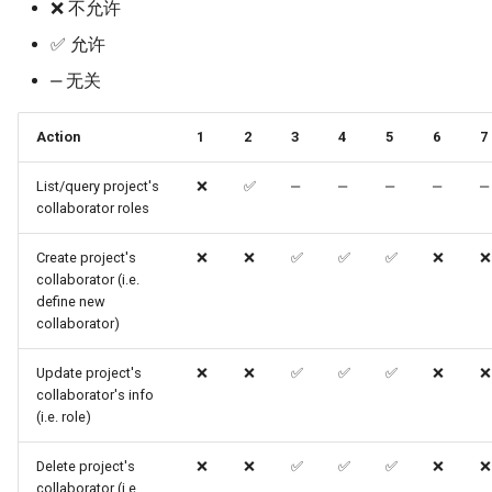
❌ 不允许
✅ 允许
‒
无关
Action
1
2
3
4
5
6
7
List/query project's
❌
✅
‒
‒
‒
‒
‒
collaborator roles
Create project's
❌
❌
✅
✅
✅
❌
❌
collaborator (i.e.
define new
collaborator)
Update project's
❌
❌
✅
✅
✅
❌
❌
collaborator's info
(i.e. role)
Delete project's
❌
❌
✅
✅
✅
❌
❌
collaborator (i.e.