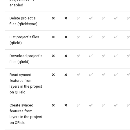
enabled
Delete project's
❌
❌
✅
✅
✅
✅
✅
files (qfieldsync)
List project's files
❌
❌
✅
✅
✅
✅
✅
(qfield)
Download project's
❌
❌
✅
✅
✅
✅
✅
files (qfield)
Read synced
❌
❌
✅
✅
✅
✅
✅
features from
layers in the project
on QField
Create synced
❌
❌
✅
✅
✅
✅
✅
features from
layers in the project
on QField