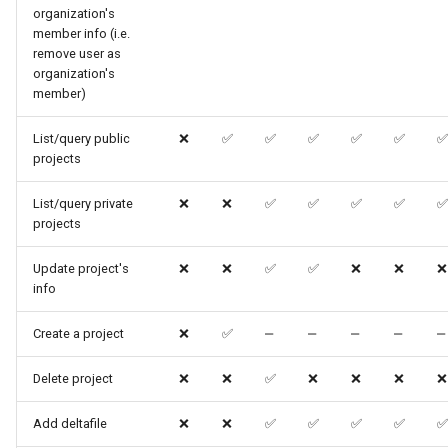
organization's
member info (i.e.
remove user as
organization's
member)
List/query public
❌
✅
✅
✅
✅
✅
✅
projects
List/query private
❌
❌
✅
✅
✅
✅
✅
projects
Update project's
❌
❌
✅
✅
❌
❌
❌
info
Create a project
❌
✅
‒
‒
‒
‒
‒
Delete project
❌
❌
✅
❌
❌
❌
❌
Add deltafile
❌
❌
✅
✅
✅
✅
✅