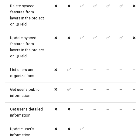
Delete synced
❌
❌
✅
✅
✅
✅
❌
features from
layers in the project
on QField
Update synced
❌
❌
✅
✅
✅
✅
❌
features from
layers in the project
on QField
List users and
❌
✅
‒
‒
‒
‒
‒
organizations
Get user's public
❌
✅
‒
‒
‒
‒
‒
information
Get user's detailed
❌
❌
‒
‒
‒
‒
‒
information
Update user's
❌
❌
✅
‒
‒
‒
‒
information