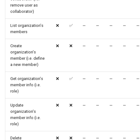
remove user as
collaborator)
List organization's
❌
✅
‒
‒
‒
‒
‒
members
Create
❌
❌
‒
‒
‒
‒
‒
organization's
member (i.e. define
a new member)
Get organization's
❌
✅
‒
‒
‒
‒
‒
member info (i.e.
role)
Update
❌
❌
‒
‒
‒
‒
‒
organization's
member info (i.e.
role)
Delete
❌
❌
‒
‒
‒
‒
‒