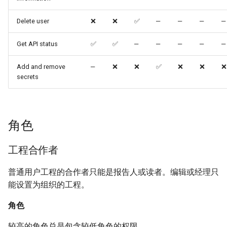
Delete user
❌
❌
✅
‒
‒
‒
‒
Get API status
✅
✅
‒
‒
‒
‒
‒
Add and remove
‒
❌
❌
✅
❌
❌
❌
secrets
角色
工程合作者
普通用户工程的合作者只能是报告人或读者。编辑或经理只
能设置为组织的工程。
角色
较高的角色总是包含较低角色的权限