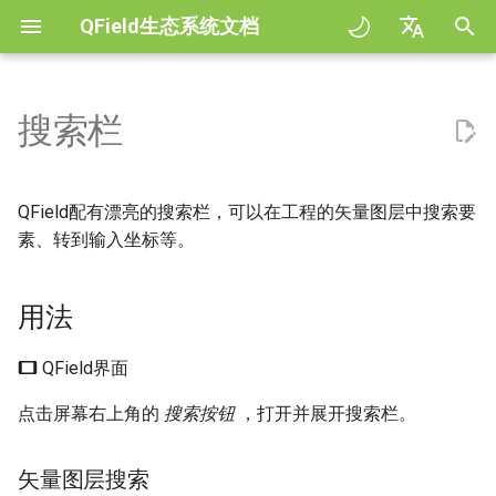
QField生态系统文档
正
English
在
Deutsch
搜索栏
规范
QField general settings
Create new project in QField
用法
Digitize and edit
All about GPS, GNSS and
COGO Framework -
QFieldCloud
Improving efficiencies in
QFieldCloud
工作流程
QFieldCloud Django
初
Français
NTRIP
Coordinate geometry
ecological surveying
administration
始
Italiano
Tutorials
工程选择
Simple attribute form
输出为PDF
Self-Hosting QFieldCloud
矢量图层搜索
QFieldSync
工程
QField配有漂亮的搜索栏，可以在工程的矢量图层中搜索要
configuration
Geofencing
3D Map view
Geologic mapping
化
日本語
素、转到输入坐标等。
示例工程
Processing algorithms
插件
Active Layer Search Feature
认证
搜
Portuguese
Relation Reference widget
导航
XLSForm Converter
Ground truth data collection
Matching
用法
Need help?
支持的数据格式
权限
索
Español
存储空间
跟踪
单机数据集
绘制繁殖鸟类图
使用二维码扫描器搜索
引
简体中文
Support the QField project
EXIF data
作业
QField界面
擎
Data Source and project paths
外置路径
传感器
传播疟疾蚊子的数据收集
使用NFC搜索
Finnish
点击屏幕右上角的
搜索按钮
，打开并展开搜索栏。
Translation contribution
Expression variables
机密
Romanian
PostgreSQL databases
认证
River state survey
转到坐标
许可证
解决问题
Architecture overview
矢量图层搜索