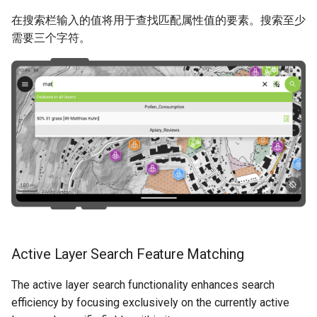
Attachment widget
时态过滤
农村供水系统数据收集
转到空间书签
在搜索栏输入的值将用于查找匹配属性值的要素。搜索至少
FAQ
技术参数
需要三个字符。
Variables
Vanilla surveys
表达式计算器
REST API
在QGIS中配置矢量图层搜索
实时默认值
Heritage impact assessment
System documentation
Shared datasets
官方 QFieldCloud SDK 和 C
插件
Multilingual project support
QR Codes
Active Layer Search Feature Matching
The active layer search functionality enhances search
efficiency by focusing exclusively on the currently active