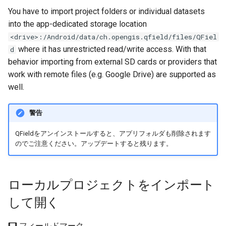
How to Set a Default
Attachment widget
トラブルシューティング
You have to import project folders or individual datasets
Project
テンポラル・フィルタリング
地方給水システムのデータ収
F＆Q
技術仕様
into the app-dedicated storage location
集
<drive>:/Android/data/ch.opengis.qfield/files/QFiel
Basemap Loading Logic
Variables
REST API
where it has unrestricted read/write access. With that
d
Vanilla surveys
behavior importing from external SD cards or providers that
変更されたプロジェクトやデ
ライブ・デフォルト値
System documentation
work with remote files (e.g. Google Drive) are supported as
ータセットを取得する
Heritage impact assessment
well.
Shared datasets
公式なQFieldCloud SDKとC
送信する
プラグイン
警告
QFieldをアンインストールすると、アプリフォルダも削除されます
Multilingual project support
のでご注意ください。アップデートすると残ります。
QR Codes
ローカルプロジェクトをインポート
して開く
フィールドマーク