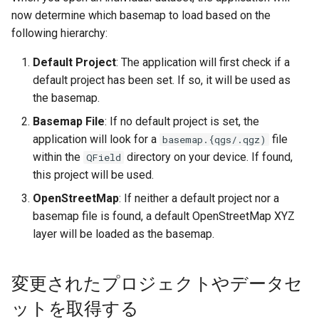
now determine which basemap to load based on the
following hierarchy:
Default Project
: The application will first check if a
default project has been set. If so, it will be used as
the basemap.
Basemap File
: If no default project is set, the
application will look for a
file
basemap.{qgs/.qgz)
within the
directory on your device. If found,
QField
this project will be used.
OpenStreetMap
: If neither a default project nor a
basemap file is found, a default OpenStreetMap XYZ
layer will be loaded as the basemap.
変更されたプロジェクトやデータセ
ットを取得する