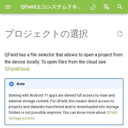
QFieldエコシステムドキュメント
検
English
索
Deutsch
プロジェクトの選択
Principles
ローカルプロジェクトをイン
Create new project in QField
地図の操作
Digitize and edit
All about GPS, GNSS and
COGO Framework -
QFieldCloud
Improving efficiencies in
QFieldCloud
ワークフロー
QFieldCloud Django
を
Français
ポートして開く
NTRIP
Coordinate geometry
ecological surveying
administration
初
Italiano
チュートリアル
Simple attribute form
計測ツール
PDFに印刷する
Self-Hosting QFieldCloud
QFieldSync
プロジェクト
QField has a file selector that allows to open a project from
configuration
Geofencing
3D Map view
Geologic mapping
フォルダまたはZIPアーカ
期
日本語
the device locally. To open files from the cloud see
イブからプロジェクトをイ
サンプルプロジェクト
検索バー
Processing algorithms
プラグイン
認証
QFieldCloud
.
化
Portuguese
ンポート
Relation Reference widget
ナビゲーション
XLSForm Converter
Ground truth data collection
Need help?
マップのスタイリング
サポート対象のデータフォー
アクセス許可
Español
Note
データセットのインポート
ストレージ
トラッキング
スタンドアロン・データセッ
マット
鳥類の繁殖状況をマッピング
简体中文
ト
Support the QField project
マップテーマ
ジョブ
Starting with Android 11 apps are denied full access to main and
お気に入りのディレクトリ
Data Source and project paths
外部ルーティング
EXIF data
マラリアを感染させる蚊のデ
external storage content. For QField, this means direct access to
Finnish
projects and datasets transferred and/or downloaded into storage
センサー
ータ収集
Translation contribution
Map decorations
シークレット
Romanian
folders is not possible anymore. You can know more about
QField
Set Default Project
PostgreSQL databases
Expression variables
storage access
.
認証
River state survey
ライセンス
ブックマーク
Architecture overview